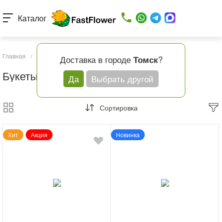
Каталог
Главная
/
Каталог товаров
/
Повод
/
Букеты на юбилей
Доставка в городе
?
Томск
Букеты на юбилей
Да
Выбрать другой
Сортировка
Хит
Акция
Новинка