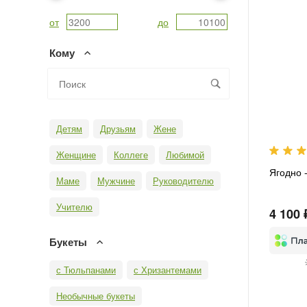
от
до
Кому
Детям
Друзьям
Жене
Женщине
Коллеге
Любимой
Ягодно 
Маме
Мужчине
Руководителю
Учителю
4 100 
Букеты
с Тюльпанами
с Хризантемами
Необычные букеты