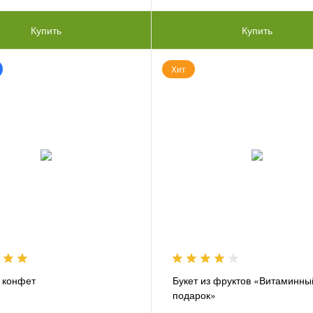
Купить
Купить
Хит
з конфет
Букет из фруктов «Витаминны
подарок»