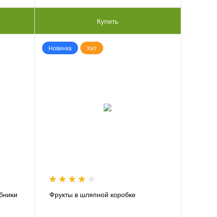
Купить
Новинка
Хит
убники
Фрукты в шляпной коробке