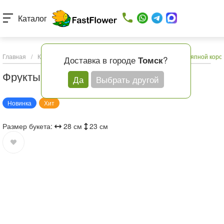
Каталог
Главная
/
Каталог товаров
/
Подарки и шары
/
Фрукты в шляпной коро
Доставка в городе
?
Томск
Фрукты в шляпной коробке
Да
Выбрать другой
Новинка
Хит
Размер букета:
28 см
23 см