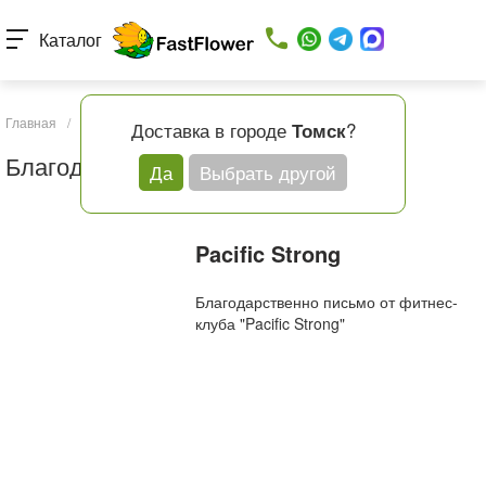
Каталог
Главная
/
О компании
/
Благодарственные письма
Доставка в городе
?
Томск
Благодарственные письма
Да
Выбрать другой
Pacific Strong
Благодарственно письмо от фитнес-
клуба "Pacific Strong"