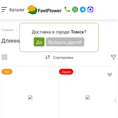
Каталог
Главная
/
Каталог товаров
/
Розы
/
Длинные розы
Доставка в городе
?
Томск
Длинные розы
Да
Выбрать другой
Сортировка
Хит
Акция