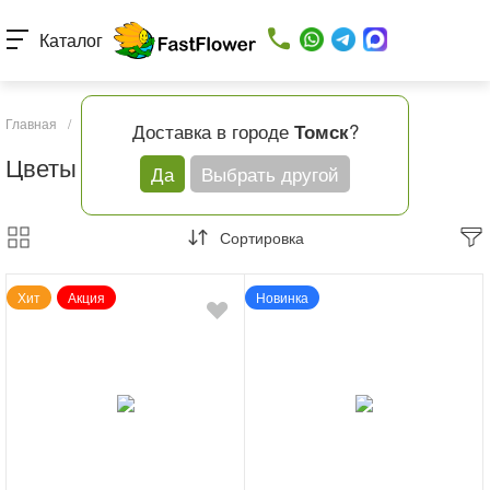
Каталог
Главная
/
Каталог товаров
/
Кому
/
Цветы для мамы
Доставка в городе
?
Томск
Цветы для мамы
Да
Выбрать другой
Сортировка
Хит
Акция
Новинка