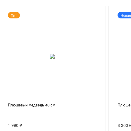
Хит
Новин
Плюшевый медведь 40 см
Плюшев
1 990 ₽
8 300 