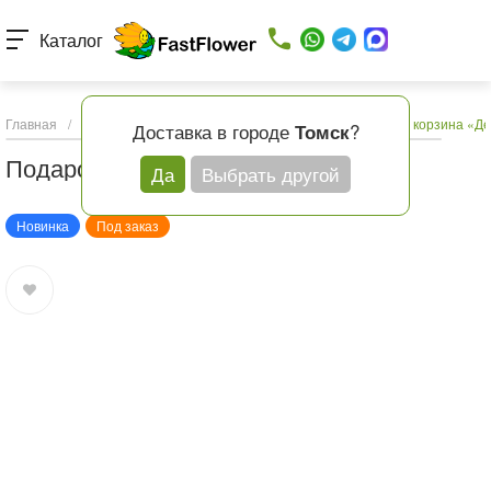
Каталог
Главная
/
Каталог товаров
/
День рождения
/
Подарочная корзина «Де
Доставка в городе
?
Томск
Подарочная корзина «Детская»
Да
Выбрать другой
Новинка
Под заказ