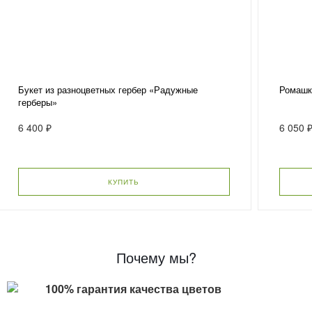
Букет из разноцветных гербер «Радужные
Ромашк
герберы»
6 400 ₽
6 050 
КУПИТЬ
Почему мы?
100% гарантия качества цветов