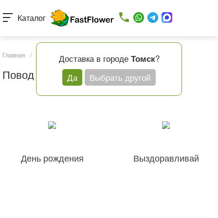
Каталог
Главная
/
Каталог товаров
/
Повод
Доставка в городе
?
Томск
Повод
Да
Выбрать другой
День рождения
Выздоравливай