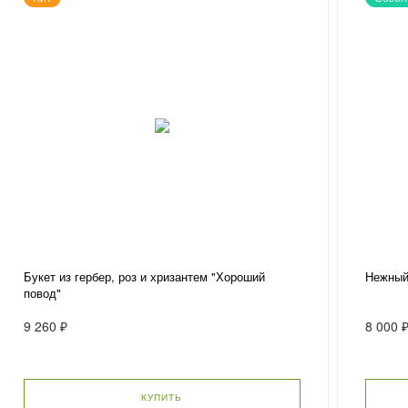
Букет из гербер, роз и хризантем "Хороший
Нежный
повод"
9 260 ₽
8 000 
КУПИТЬ