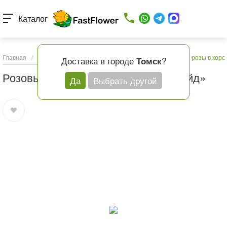
Каталог
Главная
/
Каталог товаров
/
Букеты с доставкой
/
Розовые розы в коро
Доставка в городе
?
Томск
Розовые розы в коробке «Пинк Флойд»
Да
Выбрать другой