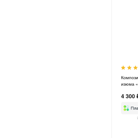
Компози
изюма «
4 300 