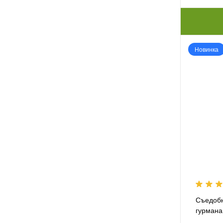
Новинка
Съедобн
гурмана