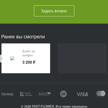
Задать вопрос
Ранее вы смотрели
Букет из
конфет
«Презент
3 200 ₽
учителю»
© 2026 FAST-FLOWER, Все права защищены