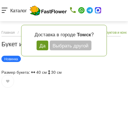
Каталог
Главная
/
Каталог товаров
/
Подарки и шары
/
Букет из фруктов и кон
Доставка в городе
?
Томск
Букет из фруктов и конфет
Да
Выбрать другой
Новинка
Размер букета:
40 см
30 см