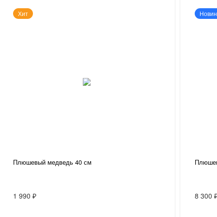
Хит
Новин
Плюшевый медведь 40 см
Плюшев
1 990 ₽
8 300 