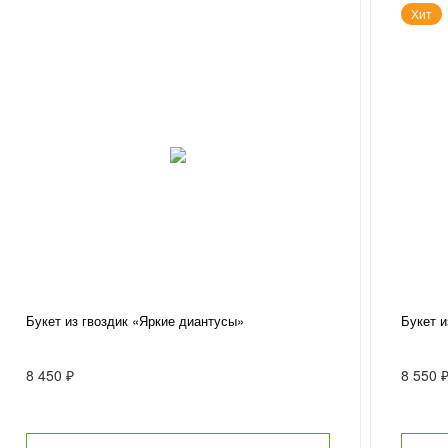
Хит
Букет из гвоздик «Яркие диантусы»
Букет и
8 450 ₽
8 550 