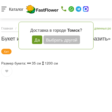
Каталог
Главная
/
Каталог товаров
/
Букеты с доставкой
/
Букет из длинных ро
Доставка в городе
?
Томск
Букет из длинных роз «Желание поразить»
Да
Выбрать другой
Хит
Размер букета:
35 см
1200 см