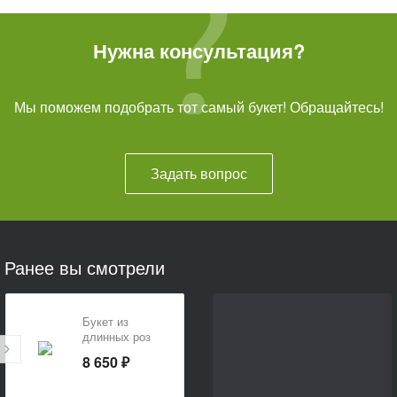
Нужна консультация?
Мы поможем подобрать тот самый букет! Обращайтесь!
Задать вопрос
Ранее вы смотрели
Букет из
длинных роз
«Желание
8 650 ₽
поразить»