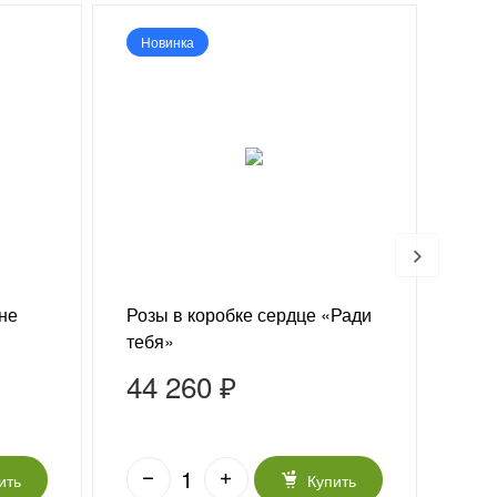
Новинка
Хи
ине
Розы в коробке сердце «Ради
101 
тебя»
44 260 ₽
41
43 5
ить
Купить