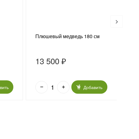
Плюшевый медведь 180 см
Конф
13 500 ₽
75
вить
Добавить