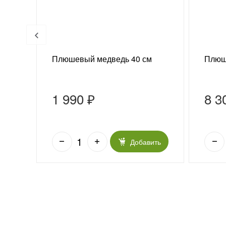
 г
Плюшевый медведь 40 см
Плюш
1 990 ₽
8 3
ить
Добавить