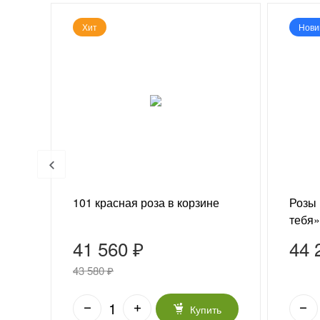
Хит
Нови
ади
101 красная роза в корзине
Розы 
тебя»
41 560 ₽
44 
43 580 ₽
ь
Купить