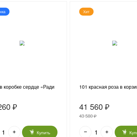
нка
Хит
в коробке сердце «Ради
101 красная роза в корз
260 ₽
41 560 ₽
43 580 ₽
Купить
Куп