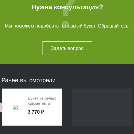
Нужна консультация?
Мы поможем подобрать тот самый букет! Обращайтесь!
Задать вопрос
Ранее вы смотрели
Букет из белых
хризантем и
красных роз «В
3 770 ₽
благодарность
»