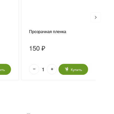
Прозрачная пленка
Конф
150 ₽
75
ить
Купить