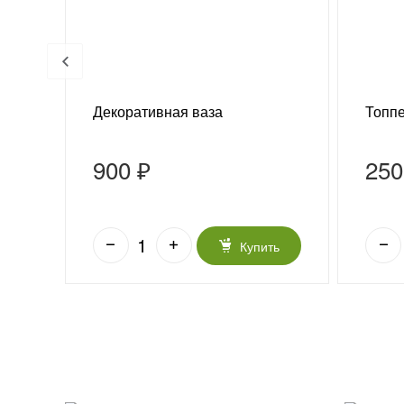
Декоративная ваза
Топп
900 ₽
250
ть
Купить