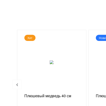
Хит
Нови
 г
Плюшевый медведь 40 см
Плюш