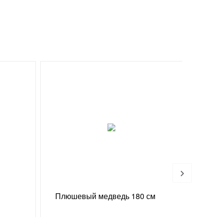
Хи
Плюшевый медведь 180 см
Конф