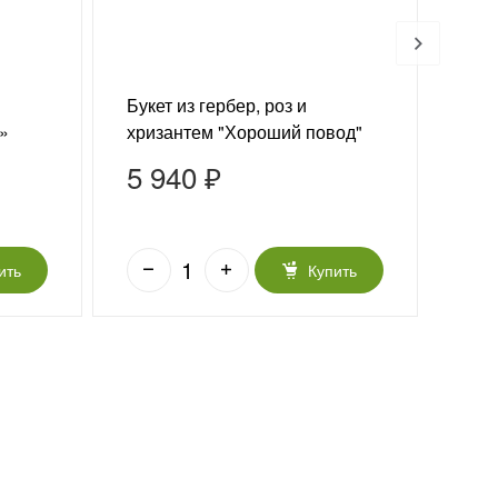
Букет из гербер, роз и
Вку
»
хризантем "Хороший повод"
5 940 ₽
4 
ить
Купить