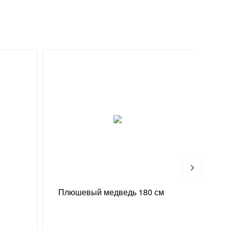
Хи
Плюшевый медведь 180 см
Конф