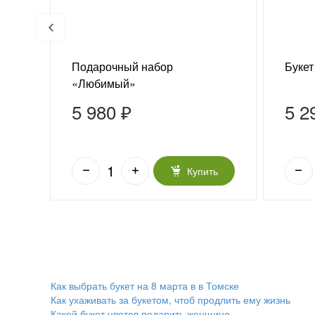
Подарочный набор
Букет
и
«Любимый»
5 980 ₽
5 2
ь
Купить
Как выбрать букет на 8 марта в в Томске
Как ухаживать за букетом, чтоб продлить ему жизнь
Какой букет цветов подарить женщине