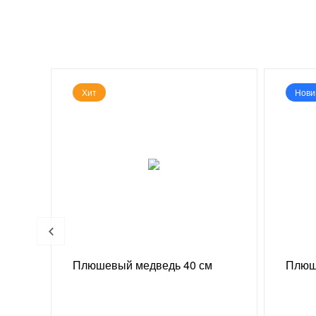
Хит
Нови
 г
Плюшевый медведь 40 см
Плюш