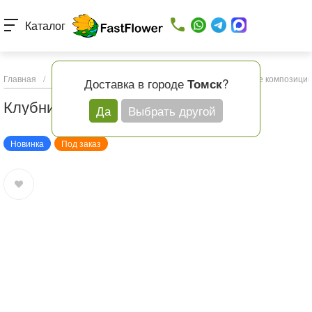
Каталог
Главная
/
Каталог товаров
/
Подарки и шары
/
Съедобные композици
Доставка в городе
?
Томск
Клубника в шоколаде
Да
Выбрать другой
Новинка
Под заказ