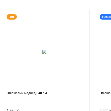
Хит
Новин
Плюшевый медведь 40 см
Плюшев
1 990 ₽
8 300 