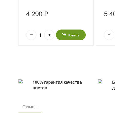
4 290 ₽
5 4
ь
Купить
100% гарантия качества
Б
цветов
д
Отзывы