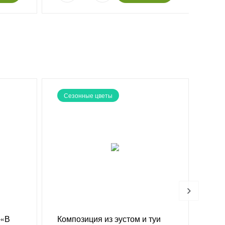
Сезонные цветы
Но
 «В
Композиция из эустом и туи
Яго