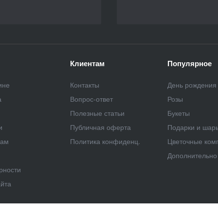
Клиентам
Популярное
ине
Контакты
День рождения
а
Вопрос-ответ
Розы
Полезные статьи
Букеты
и
Публичная оферта
Подарки и шар
рам
Политика конфиденц.
Цветочные ком
Дополнительно 
рности
айта