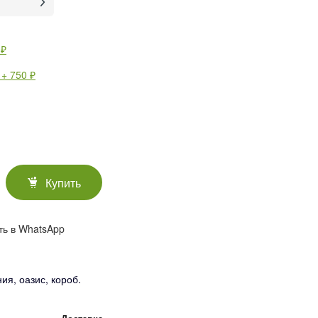
 ₽
 + 750 ₽
Купить
ть в WhatsApp
ия, оазис, короб.