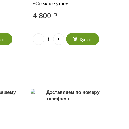
«Снежное утро»
4 800 ₽
4 
ить
Купить
вашему
Доставляем по номеру
телефона