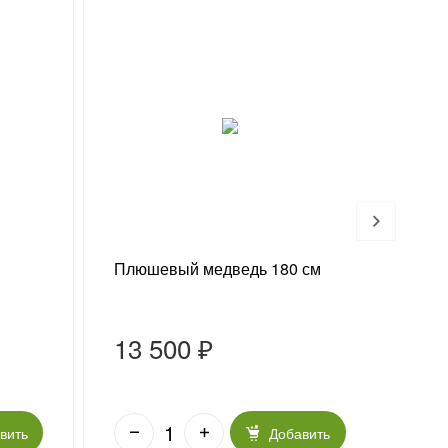
Хи
Плюшевый медведь 180 см
Конф
13 500 ₽
75
вить
Добавить