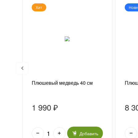
Хит
Нови
 г
Плюшевый медведь 40 см
Плюш
1 990 ₽
8 3
ить
Добавить