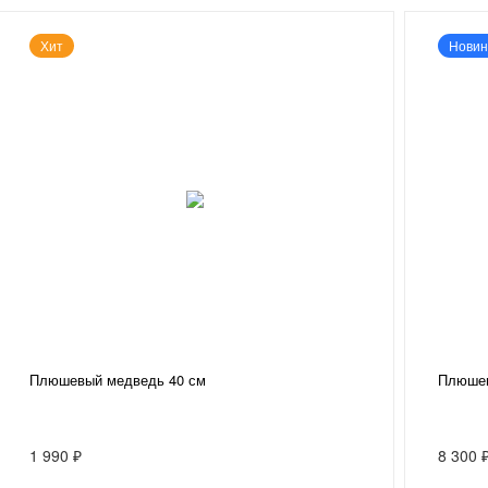
Хит
Новин
Плюшевый медведь 40 см
Плюшев
1 990 ₽
8 300 